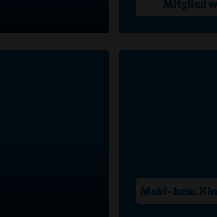
Mitglied 
Muki- bzw. Ki